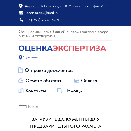
Адрес: г. Чебоксары, ул. К.Маркса 52к1, офис 215
ocenka.cbx@mail.ru
+7 (969) 759-05-91
Официальный сайт Единой системы заказа в сфере
оценки и экспертизы
Чувашия
Отправка документов
Отправка документов
Осмотр объекта
Осмотр объекта
Оплата
Оплата
Контакты
Контакты
Помощь
Помощь
⟵
Назад
ЗАГРУЗИТЕ ДОКУМЕНТЫ ДЛЯ
ПРЕДВАРИТЕЛЬНОГО РАСЧЕТА