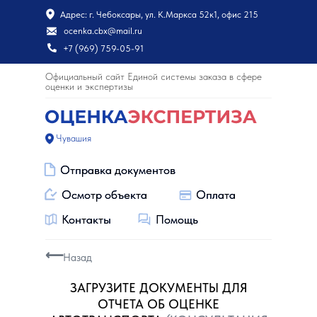
Адрес: г. Чебоксары, ул. К.Маркса 52к1, офис 215
ocenka.cbx@mail.ru
+7 (969) 759-05-91
Официальный сайт Единой системы заказа в сфере
оценки и экспертизы
Чувашия
Отправка документов
Отправка документов
Осмотр объекта
Осмотр объекта
Оплата
Оплата
Контакты
Контакты
Помощь
Помощь
⟵
Назад
ЗАГРУЗИТЕ ДОКУМЕНТЫ ДЛЯ
ОТЧЕТА ОБ ОЦЕНКЕ