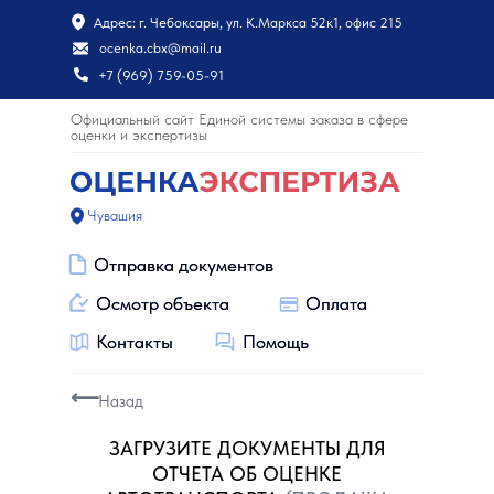
Адрес: г. Чебоксары, ул. К.Маркса 52к1, офис 215
ocenka.cbx@mail.ru
+7 (969) 759-05-91
Официальный сайт Единой системы заказа в сфере
оценки и экспертизы
Чувашия
Отправка документов
Отправка документов
Осмотр объекта
Осмотр объекта
Оплата
Оплата
Контакты
Контакты
Помощь
Помощь
⟵
Назад
ЗАГРУЗИТЕ ДОКУМЕНТЫ ДЛЯ
ОТЧЕТА ОБ ОЦЕНКЕ