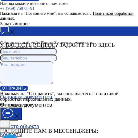
Или вы можете позвонить нам сами:
+7 (969) 759 05-91
Нажимая на "Позвоните мне", вы соглашаетесь с
Политикой обработки
данных
.
Задать вопрос
Официальный сайт Единой системы заказа в
У ВАС ЕСТЬ ВОПРОС? ЗАДАЙТЕ ЕГО ЗДЕСЬ
сфере оценки и экспертизы
Чувашия
ОТПРАВИТЬ
Нажимая на "Отправить", вы соглашаетесь с политикой
Отправка документов
обработки персональных данных.
Отправка документов
Мессенджеры
Оплата
Осмотр объекта
НАПИШИТЕ НАМ В МЕССЕНДЖЕРЫ:
Контакты