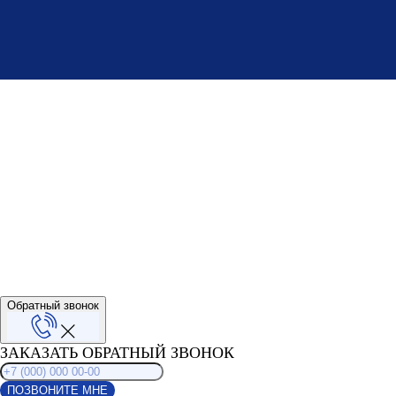
Адрес: г. Чебоксары, ул. К.Маркса 52к1, офис 215
ocenka.cbx@mail.ru
+7 (969) 759-05-91
Обратный звонок
ЗАКАЗАТЬ ОБРАТНЫЙ ЗВОНОК
ПОЗВОНИТЕ МНЕ