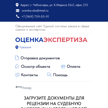
Адрес: г. Чебоксары, ул. К.Маркса 52к1, офис 215
ocenka.cbx@mail.ru
+7 (969) 759-05-91
Официальный сайт Единой системы заказа в сфере
оценки и экспертизы
Чувашия
Отправка документов
Отправка документов
Осмотр объекта
Осмотр объекта
Оплата
Оплата
Контакты
Контакты
Помощь
Помощь
⟵
Назад
ЗАГРУЗИТЕ ДОКУМЕНТЫ ДЛЯ
РЕЦЕНЗИИ НА СУДЕБНУЮ