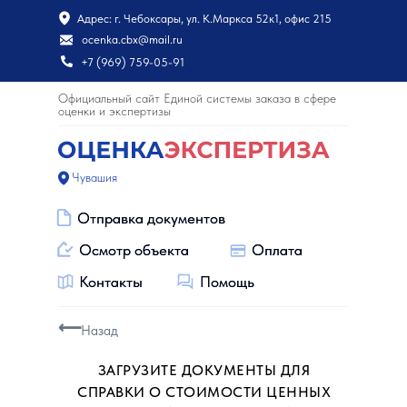
Адрес: г. Чебоксары, ул. К.Маркса 52к1, офис 215
ocenka.cbx@mail.ru
+7 (969) 759-05-91
Официальный сайт Единой системы заказа в сфере
оценки и экспертизы
Чувашия
Отправка документов
Отправка документов
Осмотр объекта
Осмотр объекта
Оплата
Оплата
Контакты
Контакты
Помощь
Помощь
⟵
Назад
ЗАГРУЗИТЕ ДОКУМЕНТЫ ДЛЯ
СПРАВКИ О СТОИМОСТИ ЦЕННЫХ