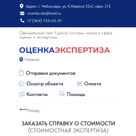
Адрес: г. Чебоксары, ул. К.Маркса 52к1, офис 215
ocenka.cbx@mail.ru
+7 (969) 759-05-91
Официальный сайт Единой системы заказа в сфере
оценки и экспертизы
Чувашия
Отправка документов
Отправка документов
Осмотр объекта
Осмотр объекта
Оплата
Оплата
Контакты
Контакты
Помощь
Помощь
⟵
Назад
ЗАКАЗАТЬ СПРАВКУ О СТОИМОСТИ
(СТОИМОСТНАЯ ЭКСПЕРТИЗА)